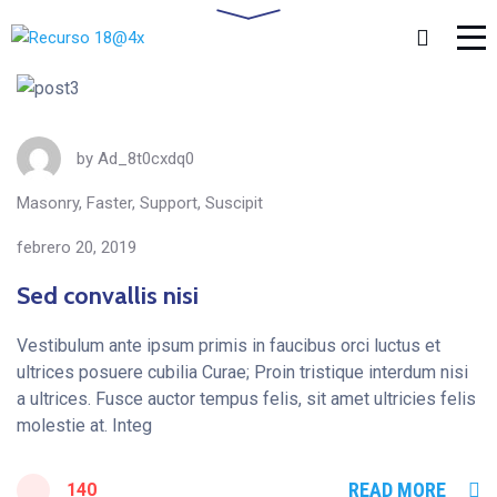
by
Ad_8t0cxdq0
Masonry
,
Faster
,
Support
,
Suscipit
febrero 20, 2019
Sed convallis nisi
Vestibulum ante ipsum primis in faucibus orci luctus et
ultrices posuere cubilia Curae; Proin tristique interdum nisi
a ultrices. Fusce auctor tempus felis, sit amet ultricies felis
molestie at. Integ
READ MORE
140